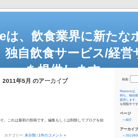
oceは、飲食業界に新た
、独自飲食サービス/経営
を提供します。
2011年5月 のアーカイブ
検索:
Just another WordPress weblog
Reproc
持ち、独自飲
提供します
を閲覧中で
ページ
へようこそ。これは最初の投稿です。編集もしくは削除してブログを始
紹介
アーカイ
カテゴリー:
未分類
|
1件のコメント »
2011年